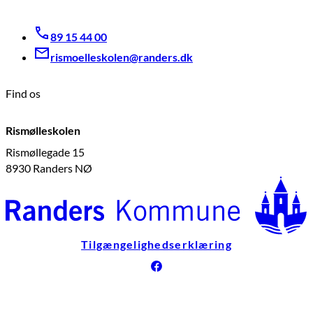
89 15 44 00
rismoelleskolen@randers.dk
Find os
Rismølleskolen
Rismøllegade 15
8930 Randers NØ
Tilgængelighedserklæring