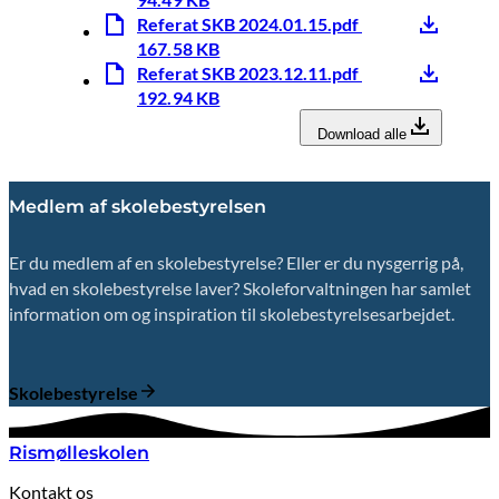
Referat SKB 2024.01.15.pdf
167.58 KB
Referat SKB 2023.12.11.pdf
192.94 KB
Download alle
Medlem af skolebestyrelsen
Er du medlem af en skolebestyrelse? Eller er du nysgerrig på,
hvad en skolebestyrelse laver? Skoleforvaltningen har samlet
information om og inspiration til skolebestyrelsesarbejdet.
Skolebestyrelse
Rismølleskolen
Kontakt os