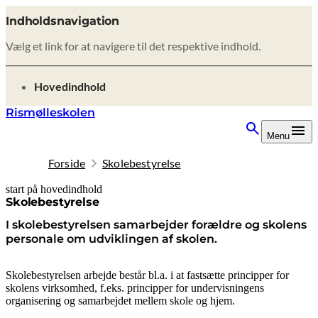
Indholdsnavigation
Vælg et link for at navigere til det respektive indhold.
gå til
Hovedindhold
Rismølleskolen
Menu
Forside
Skolebestyrelse
start på hovedindhold
senest opdateret 8. maj 2026
Skolebestyrelse
I skolebestyrelsen samarbejder forældre og skolens
personale om udviklingen af skolen.
Skolebestyrelsen arbejde består bl.a. i at fastsætte principper for
skolens virksomhed, f.eks. principper for undervisningens
organisering og samarbejdet mellem skole og hjem.