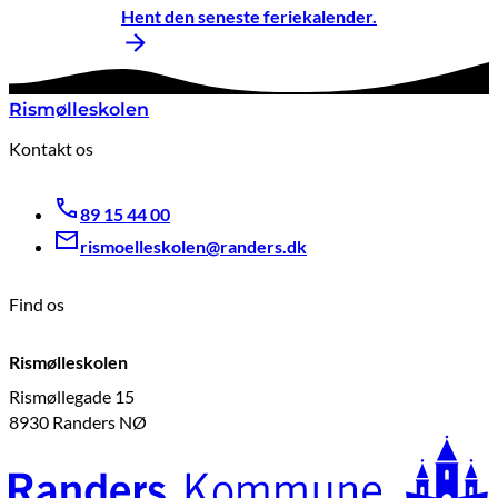
Hent den seneste feriekalender.
Rismølleskolen
Kontakt os
89 15 44 00
rismoelleskolen@randers.dk
Find os
Rismølleskolen
Rismøllegade 15
8930 Randers NØ