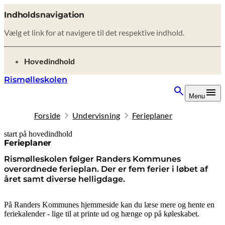
Indholdsnavigation
Vælg et link for at navigere til det respektive indhold.
gå til
Hovedindhold
Rismølleskolen
Menu
Forside
Undervisning
Ferieplaner
start på hovedindhold
senest opdateret 19. februar 2026
Ferieplaner
Rismølleskolen følger Randers Kommunes
overordnede ferieplan. Der er fem ferier i løbet af
året samt diverse helligdage.
På Randers Kommunes hjemmeside kan du læse mere og hente en
feriekalender - lige til at printe ud og hænge op på køleskabet.