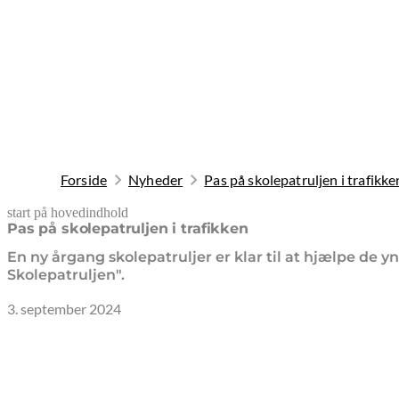
Forside
Nyheder
Pas på skolepatruljen i trafikke
start på hovedindhold
senest opdateret 19. februar 2026
Pas på skolepatruljen i trafikken
En ny årgang skolepatruljer er klar til at hjælpe de
Skolepatruljen".
3. september 2024