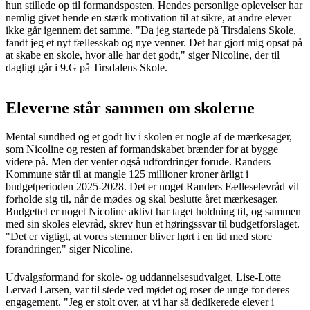
hun stillede op til formandsposten. Hendes personlige oplevelser har
nemlig givet hende en stærk motivation til at sikre, at andre elever
ikke går igennem det samme. "Da jeg startede på Tirsdalens Skole,
fandt jeg et nyt fællesskab og nye venner. Det har gjort mig opsat på
at skabe en skole, hvor alle har det godt," siger Nicoline, der til
dagligt går i 9.G på Tirsdalens Skole.
Eleverne står sammen om skolerne
Mental sundhed og et godt liv i skolen er nogle af de mærkesager,
som Nicoline og resten af formandskabet brænder for at bygge
videre på. Men der venter også udfordringer forude. Randers
Kommune står til at mangle 125 millioner kroner årligt i
budgetperioden 2025-2028. Det er noget Randers Fælleselevråd vil
forholde sig til, når de mødes og skal beslutte året mærkesager.
Budgettet er noget Nicoline aktivt har taget holdning til, og sammen
med sin skoles elevråd, skrev hun et høringssvar til budgetforslaget.
"Det er vigtigt, at vores stemmer bliver hørt i en tid med store
forandringer," siger Nicoline.
Udvalgsformand for skole- og uddannelsesudvalget, Lise-Lotte
Lervad Larsen, var til stede ved mødet og roser de unge for deres
engagement. "Jeg er stolt over, at vi har så dedikerede elever i