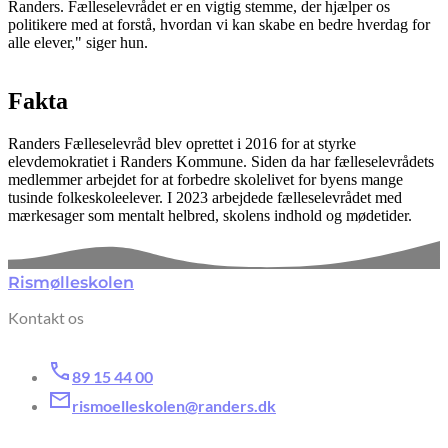
Randers. Fælleselevrådet er en vigtig stemme, der hjælper os
politikere med at forstå, hvordan vi kan skabe en bedre hverdag for
alle elever," siger hun.
Fakta
Randers Fælleselevråd blev oprettet i 2016 for at styrke
elevdemokratiet i Randers Kommune. Siden da har fælleselevrådets
medlemmer arbejdet for at forbedre skolelivet for byens mange
tusinde folkeskoleelever. I 2023 arbejdede fælleselevrådet med
mærkesager som mentalt helbred, skolens indhold og mødetider.
Rismølleskolen
Kontakt os
89 15 44 00
rismoelleskolen@randers.dk