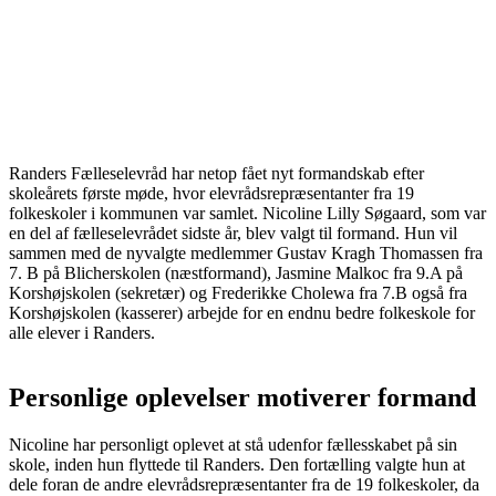
Randers Fælleselevråd har netop fået nyt formandskab efter
skoleårets første møde, hvor elevrådsrepræsentanter fra 19
folkeskoler i kommunen var samlet. Nicoline Lilly Søgaard, som var
en del af fælleselevrådet sidste år, blev valgt til formand. Hun vil
sammen med de nyvalgte medlemmer Gustav Kragh Thomassen fra
7. B på Blicherskolen (næstformand), Jasmine Malkoc fra 9.A på
Korshøjskolen (sekretær) og Frederikke Cholewa fra 7.B også fra
Korshøjskolen (kasserer) arbejde for en endnu bedre folkeskole for
alle elever i Randers.
Personlige oplevelser motiverer formand
Nicoline har personligt oplevet at stå udenfor fællesskabet på sin
skole, inden hun flyttede til Randers. Den fortælling valgte hun at
dele foran de andre elevrådsrepræsentanter fra de 19 folkeskoler, da