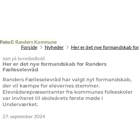
Foto
© Randers Kommune
Forside
Nyheder
Her er det nye formandskab fo
start på hovedindhold
senest opdateret 19. februar 2026
Her er det nye formandskab for Randers
Fælleselevråd
Randers Fælleselevråd har valgt nyt formandskab,
der vil kæmpe for elevernes stemmer.
Elevrådsrepræsentanter fra kommunes folkeskoler
var inviteret til skoleårets første møde i
Underværket.
27. september 2024